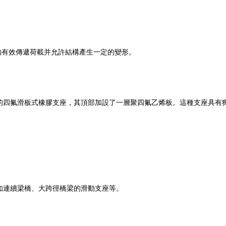
夠有效傳遞荷載并允許結構產生一定的變形。
進的四氟滑板式橡膠支座，其頂部加設了一層聚四氟乙烯板。這種支座具有
，如連續梁橋、大跨徑橋梁的滑動支座等。