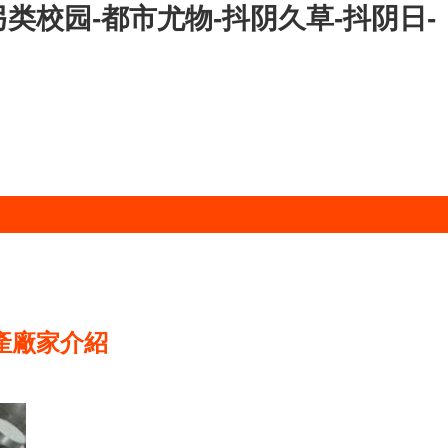
类校园-都市尤物-抖阴久草-抖阴日-
生產廠家介紹