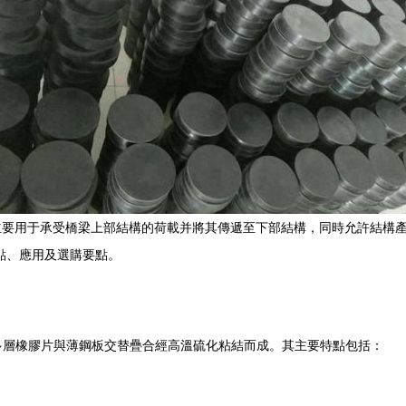
主要用于承受橋梁上部結構的荷載并將其傳遞至下部結構，同時允許結構
特點、應用及選購要點。
多層橡膠片與薄鋼板交替疊合經高溫硫化粘結而成。其主要特點包括：