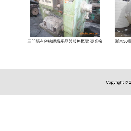
三門縣有密橡膠廠產品與服務概覽 專業橡
浙東30
膠機械與優質橡膠銷售
Copyright ©