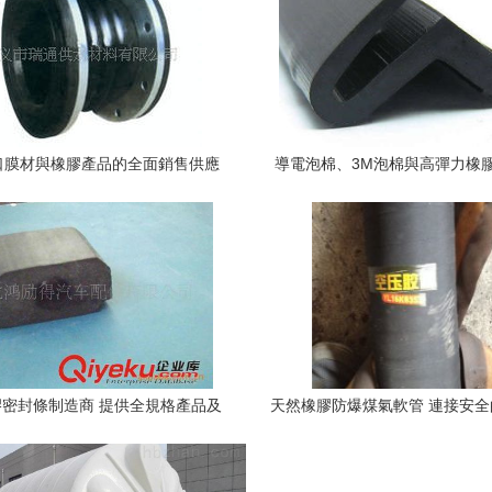
口膜材與橡膠產品的全面銷售供應
導電泡棉、3M泡棉與高彈力橡膠
指南
家直銷的量與價優勢解
密封條制造商 提供全規格產品及
天然橡膠防爆煤氣軟管 連接安
定制服務
質之選