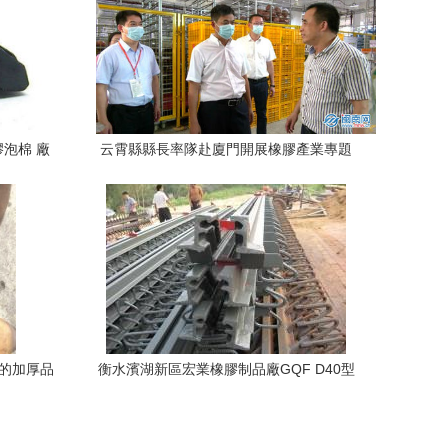
泡棉 廠
云霄縣縣長率隊赴廈門開展橡膠產業專題
析
招商活動，深化區域合作促發展
全的加厚品
衡水濱湖新區宏業橡膠制品廠GQF D40型
橡膠伸縮縫產品指南 價格、廠家、供應商
與金屬建材應用