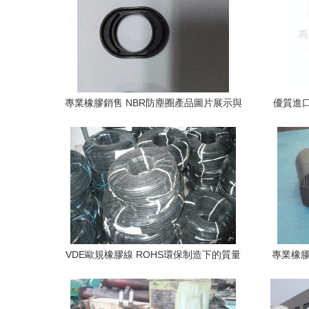
專業橡膠銷售 NBR防塵圈產品圖片展示與
優質進
應用解析
VDE歐規橡膠線 ROHS環保制造下的質量
專業橡膠
可靠性與穩定性