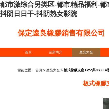
都市激综合另类区-都市精品福利-都
抖阴日日干-抖阴熟女影院
保定遠良橡膠銷售有限公司
首頁
企業簡介
產品大全
當前位置：
首頁
>
產品大全
>
板式橡膠支座 GYZ與GYZ
板式橡膠支